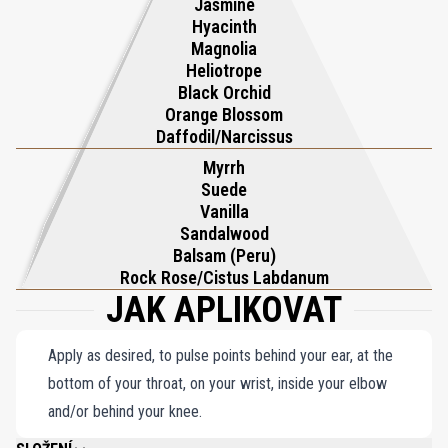
Jasmine
ve svém elegantním flakonu, pozdvihuje odkaz Black Orchid a
Hyacinth
představuje fascinující vůni, která je tekutá i texturovaná –
Magnolia
skutečný důkaz nespoutaného luxusu a svůdného kouzla.
Heliotrope
Black Orchid
Orange Blossom
Daffodil/Narcissus
Myrrh
Suede
Vanilla
Sandalwood
Balsam (Peru)
Rock Rose/Cistus Labdanum
JAK APLIKOVAT
Apply as desired, to pulse points behind your ear, at the
bottom of your throat, on your wrist, inside your elbow
and/or behind your knee.