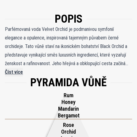
POPIS
Parfémovaná voda Velvet Orchid je podmanivou symfonií
elegance a opulence, inspirovaná tajemným půvabem černé
orchideje. Tato vůně staví na ikonickém bohatství Black Orchid a
představuje vynikající směs luxusních ingrediencí, které vyzařují
ženskost a rafinovanost. Jeho hřejivá a obklopující cesta začíná
odvážnými květinovými tóny, hladce propletenými se svůdnou
Číst více
PYRAMIDA VŮNĚ
sladkostí medu a opojnou hloubkou rumu, které vytvářejí smyslné a
lákavé aroma. Zatímco dřevité a kořenité nuance originálu
Rum
podléhají jemnému květinovému závoji, Velvet Orchid odhaluje
Honey
jemnější, ultra-ženský charakter, který okouzluje smysly. Evokuje
Mandarin
obraz vlnícího se černého hedvábí, které se bez námahy rozlévá
Bergamot
na pozadí elegantních mramorovaných orchidejí, ztělesňuje
Rose
Orchid
sofistikovanost a nadčasovou přitažlivost. Velvet Orchid, uzavřený