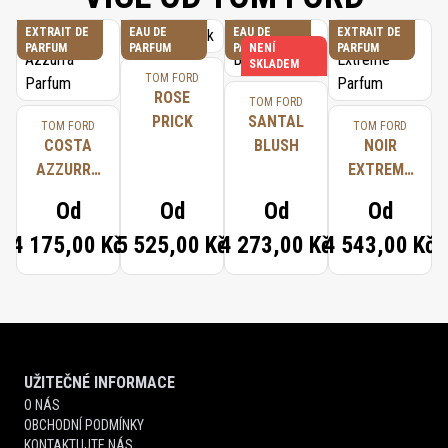
EXTRAIT DE
EAU DE
EAU DE
EXTRAIT DE
PARFUM
PARFUM
PARFUM
NENÍ
PARFUM
SKLADEM
TOM FORD
ROSE
TOM FORD
PRICK
SANTAL
TOM FORD
TOM FORD
COSTA
BLUSH
NOIR
AZZURRA
EXTREME
PARFUM
PARFUM
Od
Od
Od
Od
4 175,00 Kč
5 525,00 Kč
4 273,00 Kč
4 543,00 Kč
UŽITEČNÉ INFORMACE
O NÁS
OBCHODNÍ PODMÍNKY
KONTAKTUJTE NÁS