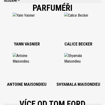
SLOŽENÍ
PARFUMÉŘI
ALCOHOL DENAT., WATER, FRAGRANCE, BENZYL SALICYLATE, LINALOOL,
HEXYL CINNAMAL, ALPHA-ISOMETHYL IONONE, HYDROXYCITRONELLAL,
BENZYL BENZOATE, GERANIOL, LIMONENE, COUMARIN, CINNAMYL
ALCOHOL, CITRONELLOL, EUGENOL, ISOEUGENOL, BENZYL ALCOHOL,
CITRAL, AMYL CINNAMAL, FARNESOL, CINNAMAL, AMYLCINNAMYL
ALCOHOL, BUTYLPHENYL METHYLPROPIONAL, ANISE ALCOHOL,
HYDROXYISOHEXYL 3-CYCLOHEXENE CARBOXALDEHYDE, METHYL 2-
OCTYNOATE, EVERNIA PRUNASTRI (OAKMOSS) EXTRACT, EVERNIA
FURFURACEA (TREEMOSS) EXTRACT, BENZYL CINNAMATE.
YANN VASNIER
CALICE BECKER
ANTOINE MAISONDIEU
SHYAMALA MAISONDIEU
VÍCE OD TOM FORD