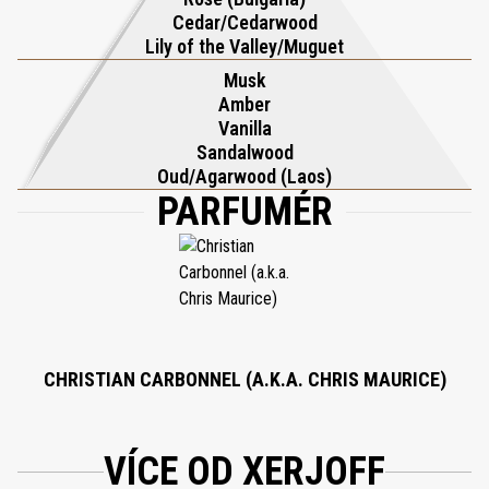
Cedar/Cedarwood
rovnováhu a květinovou vytříbenost. Základ se usazuje do bohaté,
Lily of the Valley/Muguet
dlouhotrvající stopy ambry, pižma, santalového dřeva, vanilky a
Musk
vzácného laoského oudu a zanechává nezaměnitelně opulentní
Amber
dojem, který krásně cestuje i přetrvává.
Vanilla
Sandalwood
Oud/Agarwood (Laos)
PARFUMÉR
CHRISTIAN CARBONNEL (A.K.A. CHRIS MAURICE)
VÍCE OD XERJOFF