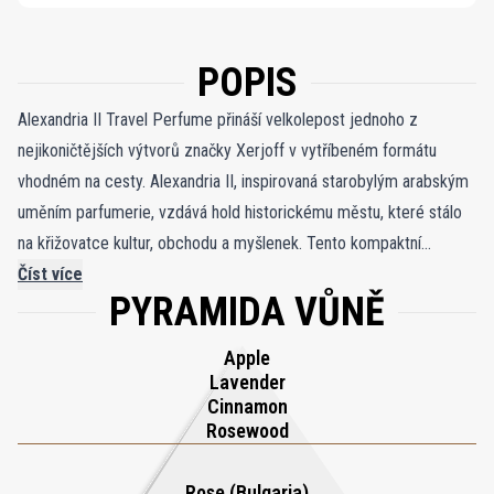
POPIS
Alexandria II Travel Perfume přináší velkolepost jednoho z
nejikoničtějších výtvorů značky Xerjoff v vytříbeném formátu
vhodném na cesty. Alexandria II, inspirovaná starobylým arabským
uměním parfumerie, vzdává hold historickému městu, které stálo
na křižovatce kultur, obchodu a myšlenek. Tento kompaktní
atomizér je stvořen pro ty, kdo hledají luxus bez kompromisů, a
Číst více
PYRAMIDA VŮNĚ
nabízí praktický a zároveň elegantní způsob, jak mít svůj
charakteristický parfém stále u sebe, kamkoli život zavede.
Apple
Zachycuje harmonii tradice a inovace, která definuje jak samotnou
Lavender
vůni, tak město, jež ji inspirovalo. Vůně se otevírá hřejivou, a
Cinnamon
přesto svěží směsí křupavého jablka, skořice, levandule a
Rosewood
růžového dřeva, které vytvářejí lákavý aromatický úvod. V srdci
dodávají cedrové dřevo, konvalinka a bulharská růže hloubku,
Rose (Bulgaria)