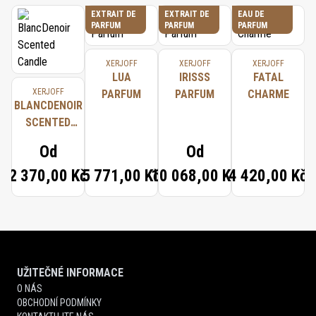
EXTRAIT DE
EXTRAIT DE
EAU DE
PARFUM
PARFUM
PARFUM
XERJOFF
XERJOFF
XERJOFF
LUA
IRISSS
FATAL
XERJOFF
PARFUM
PARFUM
CHARME
BLANCDENOIR
SCENTED
CANDLE
Od
Od
2 370,00 Kč
5 771,00 Kč
10 068,00 Kč
4 420,00 Kč
UŽITEČNÉ INFORMACE
O NÁS
OBCHODNÍ PODMÍNKY