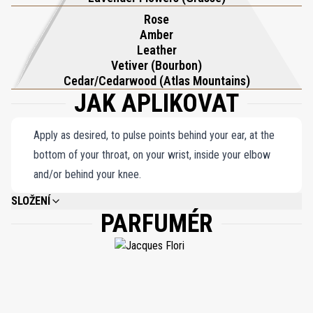
Rose
Amber
Leather
Vetiver (Bourbon)
Cedar/Cedarwood (Atlas Mountains)
JAK APLIKOVAT
Apply as desired, to pulse points behind your ear, at the
bottom of your throat, on your wrist, inside your elbow
and/or behind your knee.
SLOŽENÍ
PARFUMÉR
ALCOHOL DENAT., AQUA (WATER), PARFUM (FRAGRANCE), ALPHA-
ISOMETHYL IONONE, AMYL CINNAMAL, BENZYL ALCOHOL, BENZYL
BENZOATE, BENZYL CINNAMATE, BENZYL SALICYLATE, CINNAMYL
ALCOHOL, CITRAL, CITRONELLOL, COUMARIN, EUGENOL, FARNESOL,
GERANIOL, HEXYL CINNAMAL, HYDROXYCITRONELLAL, LIMONENE,
LINALOOL.