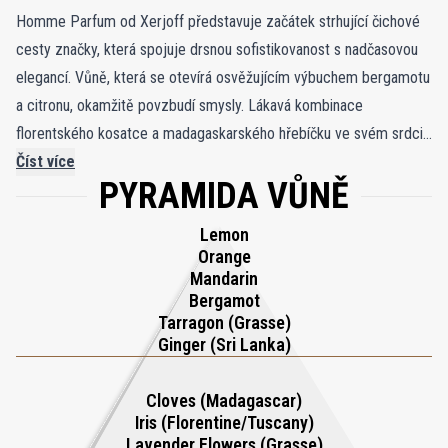
Homme Parfum od Xerjoff představuje začátek strhující čichové
cesty značky, která spojuje drsnou sofistikovanost s nadčasovou
elegancí. Vůně, která se otevírá osvěžujícím výbuchem bergamotu
a citronu, okamžitě povzbudí smysly. Lákavá kombinace
florentského kosatce a madagaskarského hřebíčku ve svém srdci
vytváří magnetické a opojné aroma, které je jedinečné a
Číst více
PYRAMIDA VŮNĚ
okouzlující. Vůně se usadí v teplém zemitém základu atlantického
cedrového dřeva a kůže, evokuje máslovou jemnost sedadel
Lemon
historických automobilů a dodává hloubku a rafinovanost jejímu
Orange
charakteru. Homme Parfum, který je součástí vážené kolekce XJ
Mandarin
Bergamot
17/17 Stone Label, čerpá inspiraci z krásy minerálů a
Tarragon (Grasse)
polodrahokamů vystavených v londýnském Natural History
Ginger (Sri Lanka)
Museum. Díky svému složitému složení a sofistikovanému kouzlu
je tato vůně trvalou poctou dobrodružství, luxusu a řemeslné
Cloves (Madagascar)
zručnosti.
Iris (Florentine/Tuscany)
Lavender Flowers (Grasse)