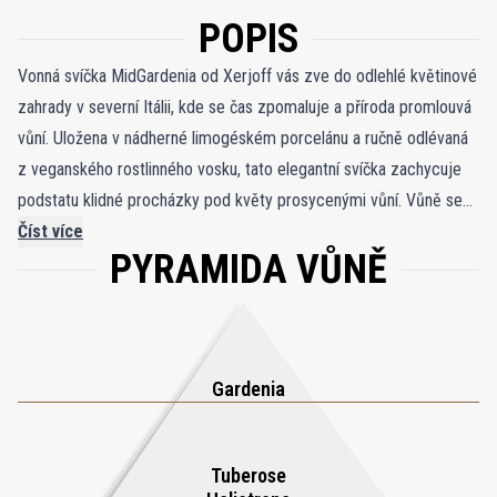
POPIS
Vonná svíčka MidGardenia od Xerjoff vás zve do odlehlé květinové
zahrady v severní Itálii, kde se čas zpomaluje a příroda promlouvá
vůní. Uložena v nádherné limogéském porcelánu a ručně odlévaná
z veganského rostlinného vosku, tato elegantní svíčka zachycuje
podstatu klidné procházky pod květy prosycenými vůní. Vůně se
otevírá krémovou bohatostí gardénie, která přechází do srdce z
Číst více
PYRAMIDA VŮNĚ
heliotropu, jasmínu a narkotické tuberózy—květin, které září
jemností a tichou intenzitou. Jak plamen sílí, objevují se zemitější
tóny mechu, které kompozici uzemňují bohatostí vlhké půdy a
filtrováním světla skrze prastaré stromy. Výsledkem je vůně, která
je zároveň jemná i hluboká a zůstává ve vzduchu i před zapálením
Gardenia
knotu. S dobou hoření přibližně 45 hodin promění MidGardenia
každý prostor v meditativní útočiště—zastavený okamžik klidu,
Tuberose
vzpomínek a přírodní elegance. Svíčka je součástí luxusní