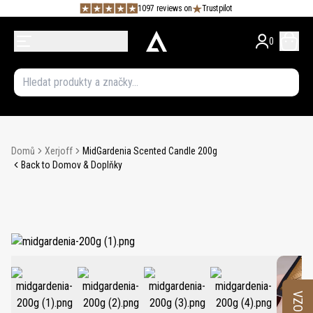
1097 reviews on
Trustpilot
0
Domů
Xerjoff
MidGardenia Scented Candle 200g
Back to Domov & Doplňky