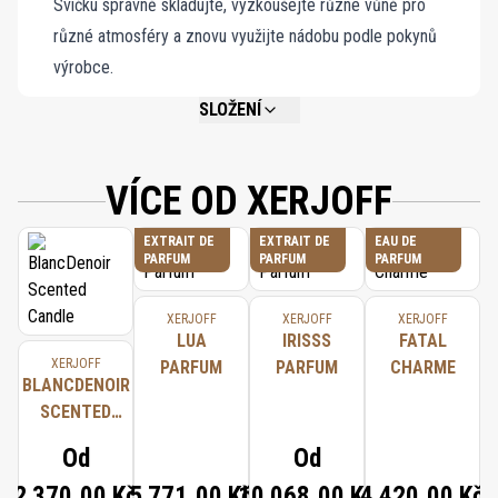
Svíčku správně skladujte, vyzkoušejte různé vůně pro
různé atmosféry a znovu využijte nádobu podle pokynů
výrobce.
SLOŽENÍ
NOT AVAILABLE.
VÍCE OD XERJOFF
EXTRAIT DE
EXTRAIT DE
EAU DE
PARFUM
PARFUM
PARFUM
XERJOFF
XERJOFF
XERJOFF
LUA
IRISSS
FATAL
XERJOFF
PARFUM
PARFUM
CHARME
BLANCDENOIR
SCENTED
CANDLE
Od
Od
2 370,00 Kč
5 771,00 Kč
10 068,00 Kč
4 420,00 Kč