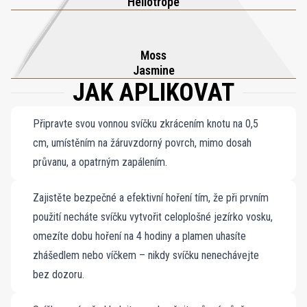
Heliotrope
porcelánové kolekce Xerjoff, která spojuje vizuální umění
francouzského Limoges s poetickou duší italských zahrad a přináší
vícesmyslový zážitek z vytříbenosti a klidu. Zapalte ji a nechte
Moss
zahradu rozkvést uvnitř vás.
Jasmine
JAK APLIKOVAT
Připravte svou vonnou svíčku zkrácením knotu na 0,5
cm, umístěním na žáruvzdorný povrch, mimo dosah
průvanu, a opatrným zapálením.
Zajistěte bezpečné a efektivní hoření tím, že při prvním
použití necháte svíčku vytvořit celoplošné jezírko vosku,
omezíte dobu hoření na 4 hodiny a plamen uhasíte
zhášedlem nebo víčkem – nikdy svíčku nenechávejte
bez dozoru.