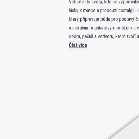
Vstupte do světa, kde se vzpomínky
lásky k matce a probouzí nostalgii i
který připravuje půdu pro poutavý či
minerálním muškátovým oříškem a vy
cedru, pačuli a vetiveru, které tvoří
připomínají radostné shledání po let
Číst více