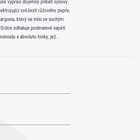
vůně vypráví dojemný příběh synovy
ektrizující svěžestí růžového pepře,
largonia, který se mísí se suchým
 Srdce odhaluje podmanivé napětí
esinoidu a absolutu tonky, jež