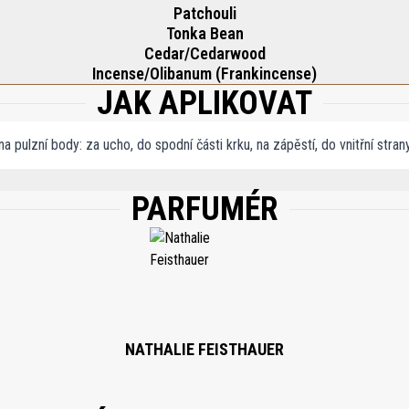
Patchouli
Tonka Bean
Cedar/Cedarwood
Incense/Olibanum (Frankincense)
JAK APLIKOVAT
a pulzní body: za ucho, do spodní části krku, na zápěstí, do vnitřní stra
PARFUMÉR
NE, BENZYL SALICYLATE, BENZYL BENZOATE, COUMARIN, LINALOOL, CITRONELL
NATHALIE FEISTHAUER