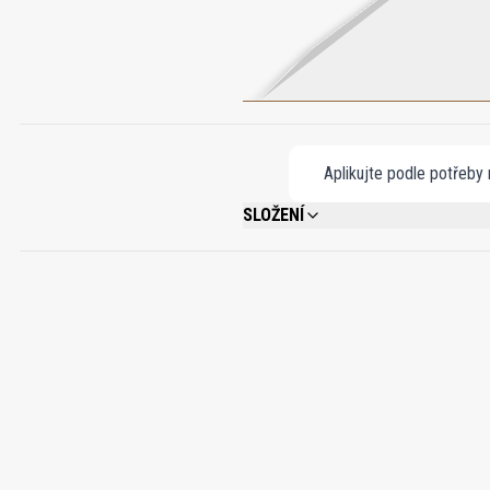
Aplikujte podle potřeby n
SLOŽENÍ
ALCOHOL DENAT, PARFUM, AQUA, LIMONE
ALCOHOL, EUGENOL, ISOEUGENOL.