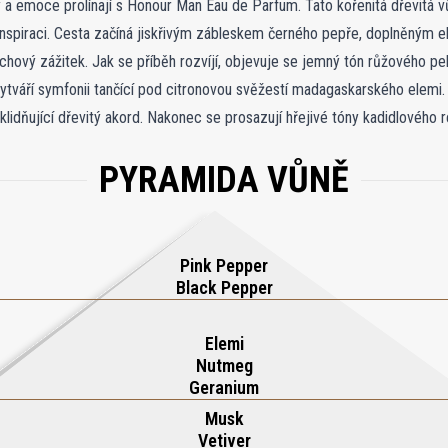
 a emoce prolínají s Honour Man Eau de Parfum. Tato kořenitá dřevitá 
 inspiraci. Cesta začíná jiskřivým zábleskem černého pepře, doplněným el
chový zážitek. Jak se příběh rozvíjí, objevuje se jemný tón růžového pe
tváří symfonii tančící pod citronovou svěžestí madagaskarského elemi.
 uklidňující dřevitý akord. Nakonec se prosazují hřejivé tóny kadidlového r
ech odloučení.
PYRAMIDA VŮNĚ
Pink Pepper
Black Pepper
Elemi
Nutmeg
Geranium
Musk
Vetiver