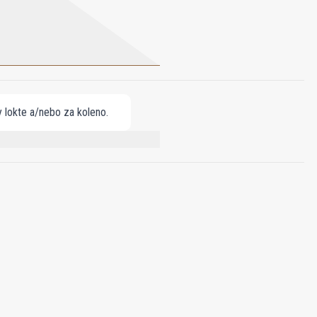
ny lokte a/nebo za koleno.
OL, GERANIOL, CITRAL, BENZYL