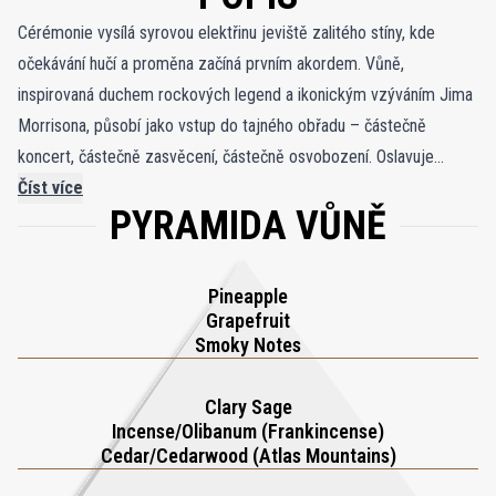
Cérémonie vysílá syrovou elektřinu jeviště zalitého stíny, kde
očekávání hučí a proměna začíná prvním akordem. Vůně,
inspirovaná duchem rockových legend a ikonickým vzýváním Jima
Morrisona, působí jako vstup do tajného obřadu – částečně
koncert, částečně zasvěcení, částečně osvobození. Oslavuje
svobodu, hudbu a opojný chaos nocí, které se stávají život
Číst více
PYRAMIDA VŮNĚ
definujícími vzpomínkami. Temná, magnetická a neomluvitelně
odvážná, zahalí nositele do aury, která je jak ceremoniální, tak
rebelská, formální a přitom divoce živá. Úvod udeří živým
Pineapple
zábleskem grapefruitu a ananasu, vybroušeným nečekanou
Grapefruit
kouřovou pikantní nuancí, která okamžitě udává tajemný tón. Jak
Smoky Notes
intenzita narůstá, šalvěj a atlaský cedr zavádějí aromatickou
hloubku, zatímco kadidlo se rozvíjí jako parfémovaný kouř unášený
Clary Sage
Incense/Olibanum (Frankincense)
šerou síní. Základ dodává skutečný podpis: hřejivé fazole tonka,
Cedar/Cedarwood (Atlas Mountains)
zemité pačuli a pružná kůže splývající do smyslného, ​​rezonančního