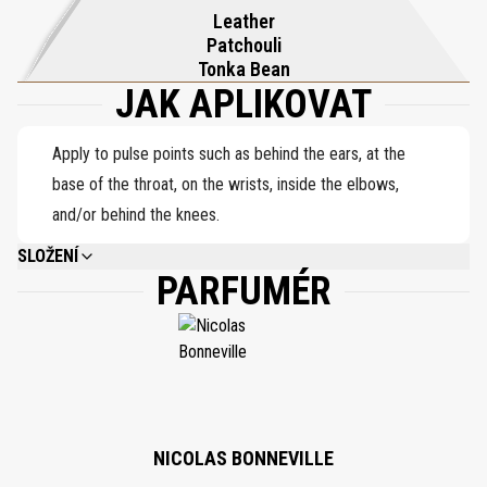
zakončení. Bohatá, lehce nasládlá a se silnou texturou vůně
Leather
přetrvává jako závěrečná ozvěna hudby ve vzduchu –
Patchouli
nezapomenutelná, intimní a hluboce lidská.
Tonka Bean
JAK APLIKOVAT
Apply to pulse points such as behind the ears, at the
base of the throat, on the wrists, inside the elbows,
and/or behind the knees.
SLOŽENÍ
PARFUMÉR
ALCOHOL DENAT., PARFUM (FRAGRANCE), AQUA (WATER), COUMARIN,
LINALOOL, ALPHA-ISOMETHYL IONONE, ETHYLHEXYL
METHOXYCINNAMATE, LIMONENE, BUTYL METHOXYDIBENZOYLMETHANE,
ETHYLHEXYL SALICYLATE, CITRAL, GERANIOL, CI 15985, CI 17200, CI
42090.
NICOLAS BONNEVILLE