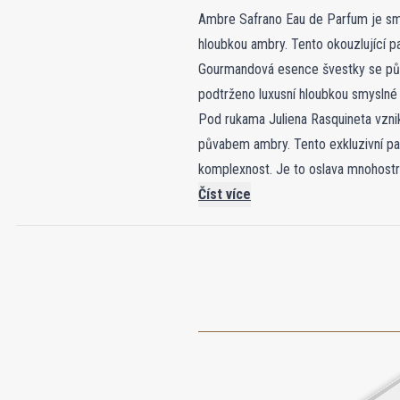
Ambre Safrano Eau de Parfum je smys
hloubkou ambry. Tento okouzlující pa
Gourmandová esence švestky se půs
podtrženo luxusní hloubkou smyslné
Pod rukama Juliena Rasquineta vznikl Ambre Safrano jako
půvabem ambry. Tento exkluzivní pa
komplexnost. Je to oslava mnohostra
Číst více