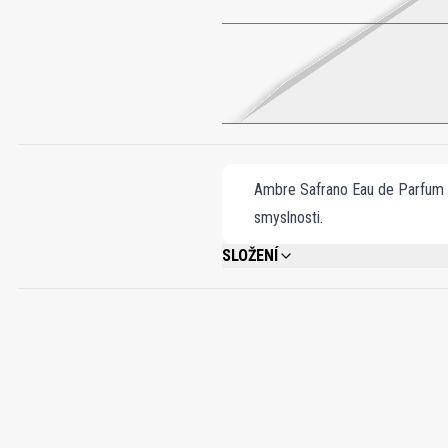
Ambre Safrano Eau de Parfum sp
smyslnosti.
SLOŽENÍ
ALCOHOL DENAT, PARFUM (FRAGRANCE),
CINNAMATE, CINNAMAL, EUGENOL, ISOE