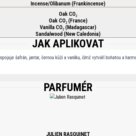
Incense/Olibanum (Frankincense)
Oak CO₂
Oak CO₂ (France)
Vanilla CO₂ (Madagascar)
Sandalwood (New Caledonia)
JAK APLIKOVAT
ojuje šafrán, jantar, černou kůži a vanilku, čímž vytváří bohatou a harm
PARFUMÉR
 AQUA (WATER), COUMARIN, D-LIMONENE, LINALOOL, CITRONELLOL, BENZYL BE
UGENOL, BENZYL ALCOHOL, FARNESOL.
JULIEN RASQUINET