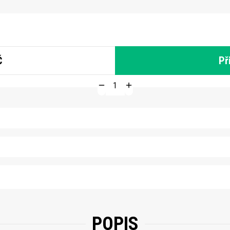
Č
Př
POPIS