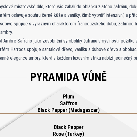
lové mistrovské dílo, které vás zahalí do obláčku zlatého šafránu, do
rfém oslavuje souhru černé kůže a vanilky, čímž vytváří intenzivní, a při
obivě spojuje s výrazným charakterem francouzského dubu, zatímco his
 ambry.
 zosobnění symboliky šafránu smyslnosti, požitku a okázalosti umocněné zlatistým
rfém Harrods spojuje santalové dřevo, vanilku a dubové dřevo a obohac
nné elegance ambry, která v každém luxusním střiku nabízí jedinečný pří
PYRAMIDA VŮNĚ
Plum
Saffron
Black Pepper (Madagascar)
Black Pepper
Rose (Turkey)