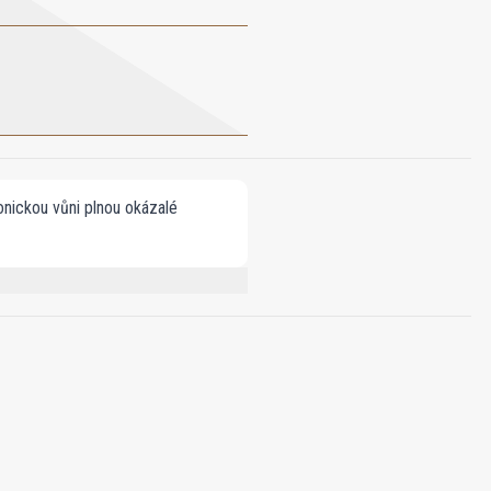
onickou vůni plnou okázalé
NZOATE, GERANIOL, BENZYL