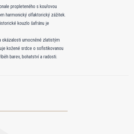
konale propleteného s kouřovou
tom harmonický olfaktorický zážitek.
torické kouzlo šafránu je
uje kožené srdce o sofistikovanou
běh barev, bohatství a radosti.