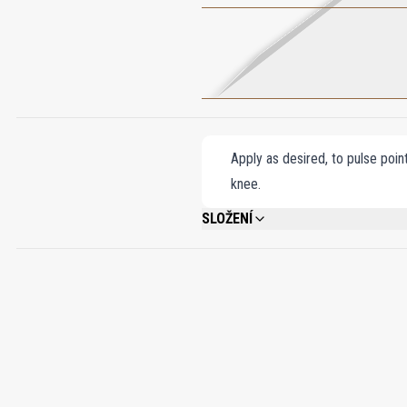
Apply as desired, to pulse poin
knee.
SLOŽENÍ
ALCOHOL DENAT., FRAGRANCE/PARFUM,
METHOXYDIBENZOYLMETHANE, ALPHA-IS
BENZYL BENZOATE, CI 14700, CI 19140, 