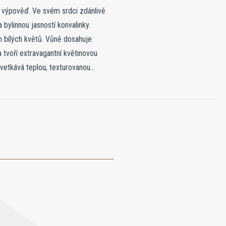
u výpověď. Ve svém srdci zdánlivě
bylinnou jasností konvalinky.
 bílých květů. Vůně dosahuje
 tvoří extravagantní květinovou
 vetkává teplou, texturovanou
ertivní elegance – odvážné vyjádření