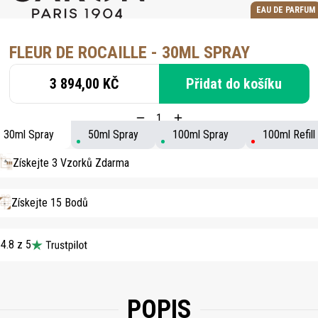
EAU DE PARFUM
FLEUR DE ROCAILLE - 30ML SPRAY
3 894,00 KČ
Přidat do košíku
30ml Spray
50ml Spray
100ml Spray
100ml Refill
Získejte 3 Vzorků Zdarma
Získejte 15 Bodů
4.8 z 5
POPIS