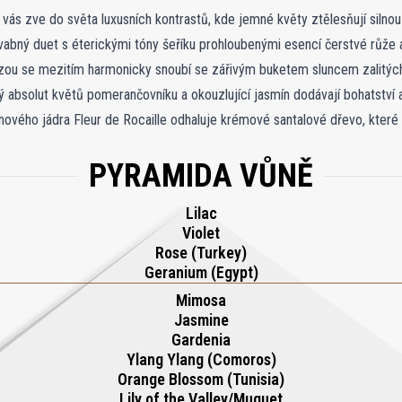
vás zve do světa luxusních kontrastů, kde jemné květy ztělesňují silno
vabný duet s éterickými tóny šeříku prohloubenými esencí čerstvé růže a 
ou se mezitím harmonicky snoubí se zářivým buketem sluncem zalitých
absolut květů pomerančovníku a okouzlující jasmín dodávají bohatství a
inového jádra Fleur de Rocaille odhaluje krémové santalové dřevo, které
 intenzivní. Tato bohatá vůně přesahuje pouhou vůni a zachycuje ducha as
PYRAMIDA VŮNĚ
třednictvím své složité, vícevrstvé kompozice.
Lilac
Violet
Rose (Turkey)
Geranium (Egypt)
Mimosa
Jasmine
Gardenia
Ylang Ylang (Comoros)
Orange Blossom (Tunisia)
Lily of the Valley/Muguet