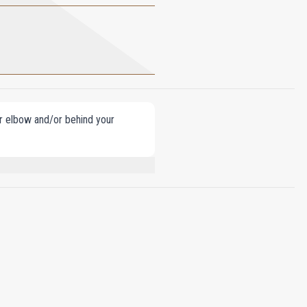
our elbow and/or behind your
HEXYL SALICYLATE, BUTYL
CITRONELLAL, LINALOOL, GERANIOL,