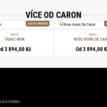
VÍCE OD CARON
EAU DE PARFUM
CARON
CARON
TABAC NOIR
ROSE IVOIRE DE CA
Od
3 894,00 Kč
Od
3 894,00 
JŮ A COOKIES