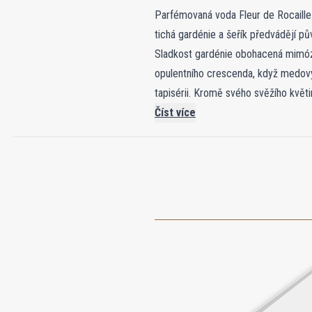
Parfémovaná voda Fleur de Rocaille 
tichá gardénie a šeřík předvádějí pů
Sladkost gardénie obohacená mimóz
opulentního crescenda, když medový 
tapisérii. Kromě svého svěžího květ
hloubku, která se vyvíjí od jemné k
Číst více
nezávislosti a sofistikovanosti pros