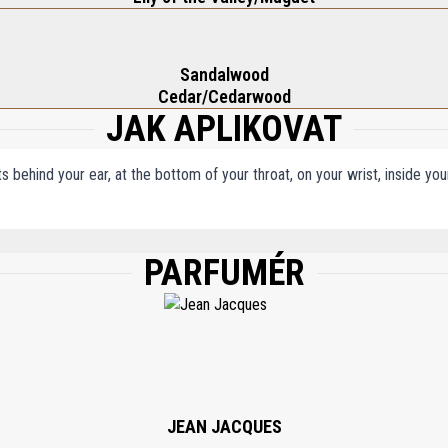
Sandalwood
Cedar/Cedarwood
JAK APLIKOVAT
ts behind your ear, at the bottom of your throat, on your wrist, inside y
PARFUMÉR
 WATER/AQUA, BENZYL SALICYLATE, ETHYLHEXYL METHOXYCINNAMATE, ETHYL
OMETHYL IONONE, CITRONELLOL, BENZYL ALCOHOL, HEXYL CINNAMAL, HYDROXY
85% VOL.
JEAN JACQUES