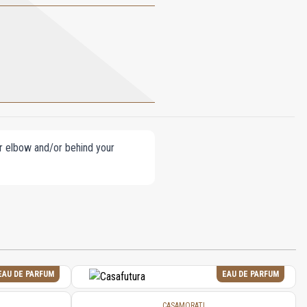
our elbow and/or behind your
EAU DE PARFUM
EAU DE PARFUM
CASAMORATI