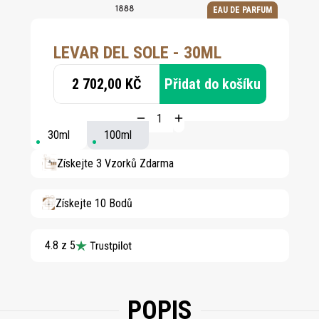
EAU DE PARFUM
LEVAR DEL SOLE - 30ML
2 702,00 KČ
Přidat do košíku
30ml
100ml
Získejte 3 Vzorků Zdarma
Získejte 10 Bodů
4.8 z 5
POPIS