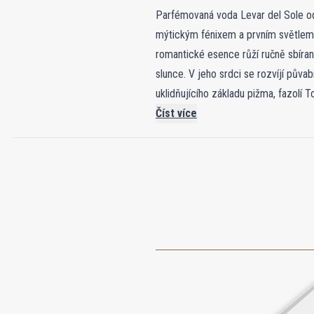
Parfémovaná voda Levar del Sole od
mýtickým fénixem a prvním světlem ú
romantické esence růží ručně sbíra
slunce. V jeho srdci se rozvíjí půvab
uklidňujícího základu pižma, fazolí 
posilující, zachycuje krásu znovuzr
Číst více
začátku.