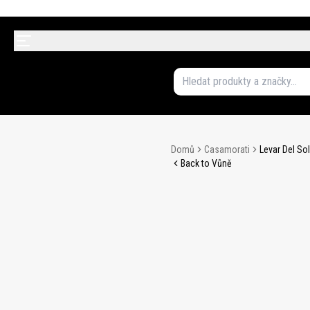
Domů
Casamorati
Levar Del So
Back to Vůně