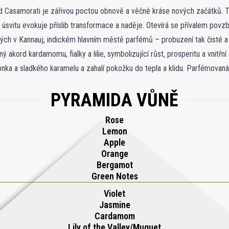
 Casamorati je zářivou poctou obnově a věčné kráse nových začátků. Ta
svitu evokuje příslib transformace a naděje. Otevírá se přívalem povzb
ných v Kannauj, indickém hlavním městě parfémů – probuzení tak čisté 
ný akord kardamomu, fialky a lilie, symbolizující růst, prosperitu a vnitřní
Tonka a sladkého karamelu a zahalí pokožku do tepla a klidu. Parfémovaná
ození – čichový východ slunce, který oslavuje nekonečný cyklus obnovy
PYRAMIDA VŮNĚ
Rose
Lemon
Apple
Orange
Bergamot
Green Notes
Violet
Jasmine
Cardamom
Lily of the Valley/Muguet