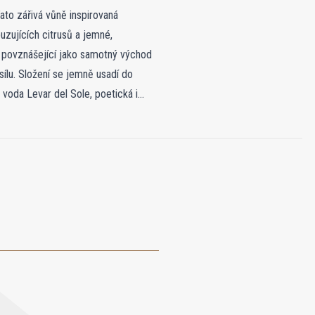
to zářivá vůně inspirovaná
uzujících citrusů a jemné,
a povznášející jako samotný východ
 sílu. Složení se jemně usadí do
 voda Levar del Sole, poetická i
 života a optimismus každého nového