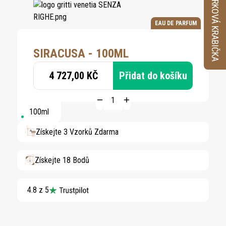
VZORKOVÁ KRABIČKA
EAU DE PARFUM
SIRACUSA - 100ML
4 727,00 KČ
Přidat do košíku
100ml
Získejte 3 Vzorků Zdarma
Získejte 18 Bodů
4.8 z 5