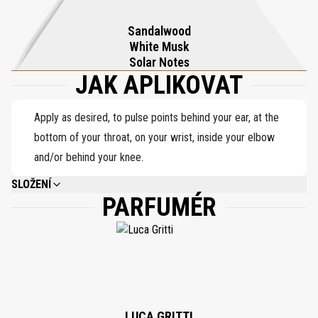
santalové dřevo a bílé pižmo obejmou pokožku v přetrvávající
Sandalwood
stopě, která dlouho po západu slunce působí jako polibky slunce.
White Musk
Uklidňující, exotická a krásně zářivá, Siracusa zachycuje esenci
Solar Notes
JAK APLIKOVAT
nekonečného středomořského léta.
Apply as desired, to pulse points behind your ear, at the
bottom of your throat, on your wrist, inside your elbow
and/or behind your knee.
SLOŽENÍ
PARFUMÉR
ALCOHOL DENAT., PARFUM (FRAGRANCE), BENZYL BENZOATE, BENZYL
SALICYLATE, CINNAMYL ALCOHOL, CITRAL, CITRONELLOL, COUMARIN,
EUGENOL, FARNESOL, GERANIOL, HYDROXYCITRONELLAL, ISOEUGENOL,
LIMONENE, LINALOOL. 80% VOL
LUCA GRITTI