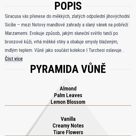
POPIS
Siracusa vás přenese do měkkých, zlatých odpolední jihovýchodní
Sicílie – mezi Notovy mandlové zahrady a slaný vánek na pobřeží
Marzamemi. Evokuje způsob, jakým sluneční světlo tančí po
bronzové kůži, vrhá měkké stíny a obaluje smysly blaženým,
mdlým teplem. Vůně jako součást kolekce I Turchesi oslavuje
středomořskou vitalitu prostřednictvím krémových květin, sluncem
Číst více
PYRAMIDA VŮNĚ
zalitých akordů a radostného ponoření se do hojnosti přírody. Luca
Gritti vytváří Siracusa jako ódu na letní smyslnost: zářivou,
požitkářskou a neodolatelně klidnou. Kompozice se otevírá
Almond
čerstvými mandlemi, vzdušným palmovým listem a jemným
Palm Leaves
citronovým květem a vytváří jasný, ale krémový úvod připomínající
Lemon Blossom
rozkvetlé sicilské sady. Srdce se prohlubuje do svůdného
tropického buketu, kde se květ tiaré mísí se sametovou vanilkou a
Vanilla
Creamy Notes
jemnými krémovými nuancemi, vyzařující teplo jako pozdně
Tiare Flowers
odpolední slunce. Jak se vůně usazuje, sluneční tóny, hladké