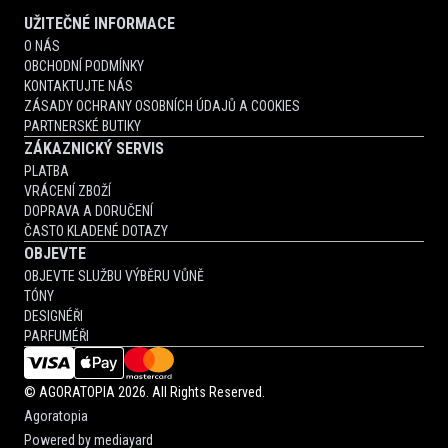
UŽITEČNÉ INFORMACE
O NÁS
OBCHODNÍ PODMÍNKY
KONTAKTUJTE NÁS
ZÁSADY OCHRANY OSOBNÍCH ÚDAJŮ A COOKIES
PARTNERSKÉ BUTIKY
ZÁKAZNICKÝ SERVIS
PLATBA
VRÁCENÍ ZBOŽÍ
DOPRAVA A DORUČENÍ
ČASTO KLADENÉ DOTAZY
OBJEVTE
OBJEVTE SLUŽBU VÝBĚRU VŮNĚ
TÓNY
DESIGNÉŘI
PARFUMÉŘI
©
AGORATOPIA
2026. All Rights Reserved.
Agoratopia
Powered by
mediayard