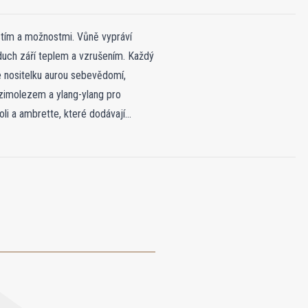
ěstím a možnostmi. Vůně vypráví
uch září teplem a vzrušením. Každý
je nositelku aurou sebevědomí,
 zimolezem a ylang-ylang pro
li a ambrette, které dodávají
 pižma, ambroxanu a heliotropu a