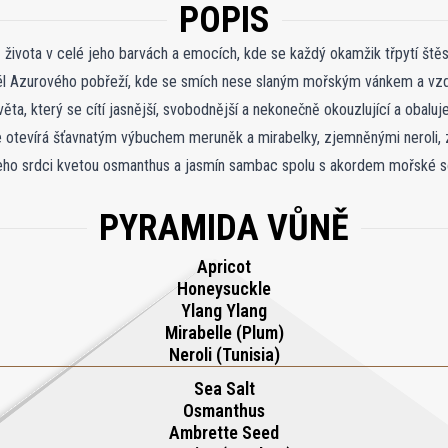
POPIS
ě života v celé jeho barvách a emocích, kde se každý okamžik třpytí št
él Azurového pobřeží, kde se smích nese slaným mořským vánkem a vzd
ěta, který se cítí jasnější, svobodnější a nekonečně okouzlující a obalu
se otevírá šťavnatým výbuchem meruněk a mirabelky, zjemněnými neroli,
jeho srdci kvetou osmanthus a jasmín sambac spolu s akordem mořské so
st. Základ se usadí do krémové stopy vanilky, fazolí tonka, hruškového
PYRAMIDA VŮNĚ
 který přetrvá jako krásná, sluncem zalitá vzpomínka.
Apricot
Honeysuckle
Ylang Ylang
Mirabelle (Plum)
Neroli (Tunisia)
Sea Salt
Osmanthus
Ambrette Seed