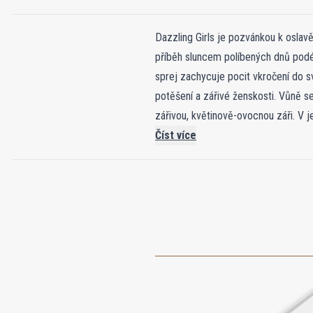
Dazzling Girls je pozvánkou k oslav
příběh sluncem políbených dnů pod
sprej zachycuje pocit vkročení do sv
potěšení a zářivé ženskosti. Vůně 
zářivou, květinově-ovocnou záři. V 
smyslnou hloubku a přímořskou svěže
Číst více
zanechá jemný, neodolatelný podpis,