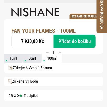
VZORKOVÁ KRABIČKA
EXTRAIT DE PARFUM
FAN YOUR FLAMES - 100ML
7 930,00 KČ
Přidat do košíku
15ml
50ml
100ml
Získejte 6 Vzorků Zdarma
Získejte 31 Bodů
4.8 z 5