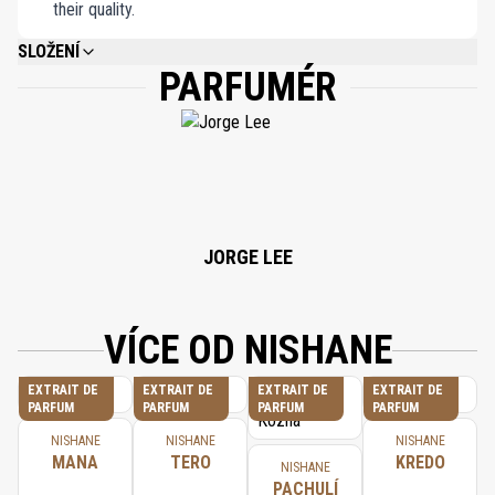
their quality.
SLOŽENÍ
PARFUMÉR
ALCOHOL DENAT, PARFUM (FRAGRANCE), BENZYL BENZOATE, COUMARIN,
BENZYL SALICYLATE, ALPHA-ISOMETHYL IONONE, ANISE ALCOHOL,
BENZYL ALCOHOL, LINALOOL, LIMONENE, GERANIOL, CITRONELLOL,
ISOEUGENOL, HYDROXYCITRONELLAL, HEXYL CINNAMAL.
JORGE LEE
VÍCE OD NISHANE
EXTRAIT DE
EXTRAIT DE
EXTRAIT DE
EXTRAIT DE
PARFUM
PARFUM
PARFUM
PARFUM
NISHANE
NISHANE
NISHANE
MANA
TERO
KREDO
NISHANE
PACHULÍ