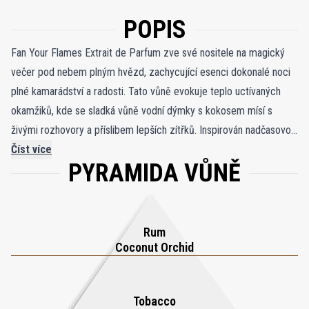
POPIS
Fan Your Flames Extrait de Parfum zve své nositele na magický
večer pod nebem plným hvězd, zachycující esenci dokonalé noci
plné kamarádství a radosti. Tato vůně evokuje teplo uctívaných
okamžiků, kde se sladká vůně vodní dýmky s kokosem mísí s
živými rozhovory a příslibem lepších zítřků. Inspirován nadčasovou
moudrostí „Zapal svůj život a hledej ty, kteří rozdmýchávají tvé
Číst více
PYRAMIDA VŮNĚ
plameny“, ztělesňuje radosti života. Vůně se otevírá tropickým
výbuchem kokosu, který vás přenese na exotické pláže a
bezstarostné vzpomínky. Srdce tabáku a fazolí Tonka přináší teplo
a pohodlí, připomínající intimní setkání a společný smích. Jak noc
Rum
pohasíná, vůně se usadí ve svém luxusním základu dubového
Coconut Orchid
mechu a čínského cedrového dřeva a zanechá trvalý dojem
uzemněné elegance. Fan Your Flames je připomínkou, jak si vážit
Tobacco
vzácných životních okamžiků, krásně zachycených vůní.