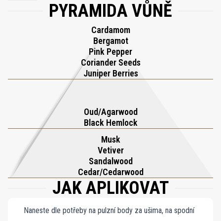
PYRAMIDA VŮNĚ
hledají sebevědomí, přitažlivost a osobitost v jedinečném
luxusní jemné vůni.
podpisovém parfému.
Cardamom
Bergamot
Pink Pepper
Coriander Seeds
Juniper Berries
Oud/Agarwood
Black Hemlock
Musk
Vetiver
Sandalwood
Cedar/Cedarwood
JAK APLIKOVAT
Naneste dle potřeby na pulzní body za ušima, na spodní