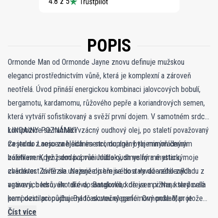
4.8 z 5
POPIS
Ormonde Man od Ormonde Jayne znovu definuje mužskou
eleganci prostřednictvím vůně, která je komplexní a zároveň
neotřelá. Úvod přináší energickou kombinaci jalovcových bobulí,
bergamotu, kardamomu, růžového pepře a koriandrových semen,
která vytváří sofistikovaný a svěží první dojem. V samotném srdci
kompozice se nachází vzácný oudhový olej, po staletí považovaný
LINDAINY POZNÁMKY
za jednu z nejcennějších esencí, doplněný tajemným černým
Cesta do Laosu za hledáním stromu agar byla mimořádným
bolehlavem, jenž dodává vůni hluboký, smyslný a mystický
zážitkem. Když jsem poprvé ucítila oudh ve formě attaru, moje
charakter. Závěr se usazuje do hřejivého a vyváženého základu z
zvědavost zvítězila. Nejenže jsem se dostala do vzdálených
vetiveru, cedrového dřeva, santalového dřeva a pižma, který celé
agarových lesů, ale také do Bangkoku, kde jsem v Nana sledovala
kompozici propůjčuje nadčasovou eleganci. Ormonde Man je
parní destilaci oudhu. Byl to skutečný parfémový poklad, protože
výrazná a charismatická vůně, moderní klasika pro muže, kteří
jsem věděla, že tento výjimečný olej dosud nikdo nepoužil v
Číst více