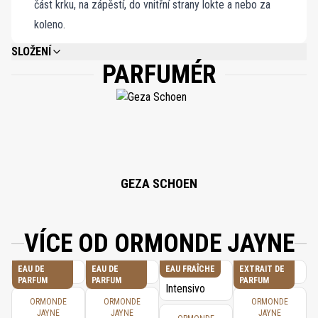
část krku, na zápěstí, do vnitřní strany lokte a nebo za
koleno.
SLOŽENÍ
PARFUMÉR
ALCOHOL, PARFUM (FRAGRANCE), AQUA (WATER), LIMONENE, LINALOOL,
CITRONELLOL, CITRAL, CINNAMAL, GERANIOL, EUGENOL, BENZYL
CINNAMATE, CINNAMYL ALCOHOL, BENZYL BENZOATE, ISOEUGENOL,
FARNESOL, COUMARIN, ALPHA-ISOMETHYL IONONE, BENZYL ALCOHOL,
BENZYL SALICYLATE.
GEZA SCHOEN
VÍCE OD ORMONDE JAYNE
EAU DE
EAU DE
EAU FRAÎCHE
EXTRAIT DE
PARFUM
PARFUM
PARFUM
ORMONDE
ORMONDE
ORMONDE
JAYNE
JAYNE
JAYNE