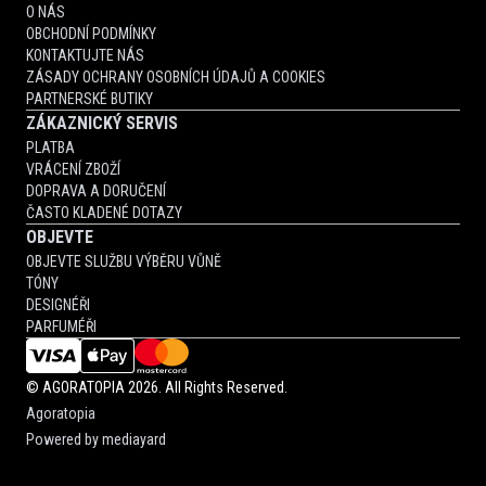
O NÁS
OBCHODNÍ PODMÍNKY
KONTAKTUJTE NÁS
ZÁSADY OCHRANY OSOBNÍCH ÚDAJŮ A COOKIES
PARTNERSKÉ BUTIKY
ZÁKAZNICKÝ SERVIS
PLATBA
VRÁCENÍ ZBOŽÍ
DOPRAVA A DORUČENÍ
ČASTO KLADENÉ DOTAZY
OBJEVTE
OBJEVTE SLUŽBU VÝBĚRU VŮNĚ
TÓNY
DESIGNÉŘI
PARFUMÉŘI
©
AGORATOPIA
2026. All Rights Reserved.
Agoratopia
Powered by
mediayard