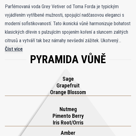
Parfémovaná voda Grey Vetiver od Toma Forda je typickým
vyjádřením vytříbené mužnosti, spojující nadčasovou eleganci s
moderní sofistikovaností. Tato ikonická vůně harmonizuje bohatost
klasických dřevin s pulzujícím spojením koření a sluncem zalitých
citrusů a vytváří tak bez námahy nevšední zážitek. Ukotvený
přirozenou hloubkou vetiveru, jeho srdce vyzařuje sebevědomí a
Číst více
PYRAMIDA VŮNĚ
šarm, což z něj dělá všestranného společníka pro každou
příležitost. Jemný, ale podmanivý, Grey Vetiver zanechává
nesmazatelný dojem, vyvolává intriky a obdiv každým střikem.
Sage
Dokonale vyvážená a odolná se stává nezbytnou součástí arzenálu
Grapefruit
péče o moderního muže. V typickém stylu Toma Forda je Grey
Orange Blossom
Vetiver víc než jen vůně – je to deklarace trvalé sofistikovanosti a
sebevědomé elegance.
Nutmeg
Pimento Berry
Iris Root/Orris
Amber