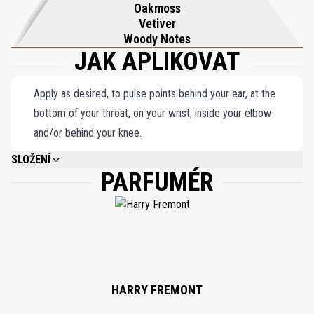
Oakmoss
Vetiver
Woody Notes
JAK APLIKOVAT
Apply as desired, to pulse points behind your ear, at the
bottom of your throat, on your wrist, inside your elbow
and/or behind your knee.
SLOŽENÍ
PARFUMÉR
ALCOHOL DENAT., WATER\AQUA\EAU, FRAGRANCE (PARFUM), BUTYL
METHOXYDIBENZOYLMETHANE, ALPHA-ISOMETHYL IONONE, LINALOOL,
BUTYLPHENYL METHYLPROPIONAL, HYDROXYISOHEXYL 3-CYCLOHEXENE
CARBOXALDEHYDE, LIMONENE, EUGENOL, CITRAL, COUMARIN, GERANIOL,
ISOEUGENOL, CITRONELLOL, CINNAMYL ALCOHOL, FARNESOL.
HARRY FREMONT