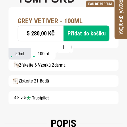
VZORKOVÁ KRABIČKA
EAU DE PARFUM
GREY VETIVER - 100ML
5 280,00 KČ
Přidat do košíku
50ml
100ml
Získejte 6 Vzorků Zdarma
Získejte 21 Bodů
4.8 z 5
POPIS