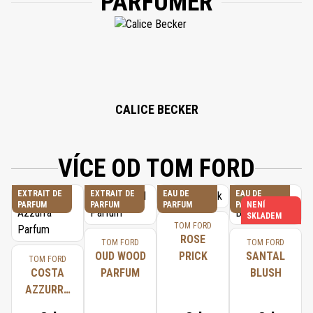
PARFUMÉR
LINALOOL, BENZYL SALICYLATE, BUTYLPHENYL METHYLPROPIONAL,
HYDROXYCITRONELLAL, CITRAL, CITRONELLOL, GERANIOL, BENZYL
ALCOHOL, EUGENOL, ALPHA-ISOMETHYL IONONE, BENZYL BENZOATE,
FARNESOL, ISOEUGENOL.
CALICE BECKER
VÍCE OD TOM FORD
EXTRAIT DE
EXTRAIT DE
EAU DE
EAU DE
PARFUM
PARFUM
PARFUM
PARFUM
NENÍ
SKLADEM
TOM FORD
ROSE
TOM FORD
TOM FORD
OUD WOOD
PRICK
SANTAL
TOM FORD
COSTA
PARFUM
BLUSH
AZZURRA
PARFUM