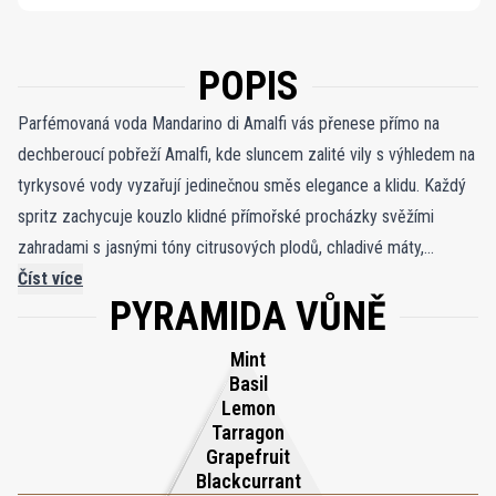
POPIS
Parfémovaná voda Mandarino di Amalfi vás přenese přímo na
dechberoucí pobřeží Amalfi, kde sluncem zalité vily s výhledem na
tyrkysové vody vyzařují jedinečnou směs elegance a klidu. Každý
spritz zachycuje kouzlo klidné přímořské procházky svěžími
zahradami s jasnými tóny citrusových plodů, chladivé máty,
aromatického tymiánu a jemných divokých květů vytvářejících
Číst více
PYRAMIDA VŮNĚ
osvěžující smyslové tonikum. Tato vůně není jen o povzbuzující
svěžesti; rozvine se do sofistikované melodie, zatímco teplé, v
Mint
noci rozkvetlé květiny propůjčují hloubku a rafinovanost. Jeho
Basil
pižmový základ poskytuje jemnou, ale svůdnou smyslnost, takže je
Lemon
Tarragon
univerzální volbou pro všechny. Parfémovaná voda Mandarino di
Grapefruit
Amalfi je esencí nadčasové dovolené v láhvi, která vás zve k tomu,
Blackcurrant
abyste si v sobě nesli ducha pobřeží Amalfi, ať jste kdekoli, a