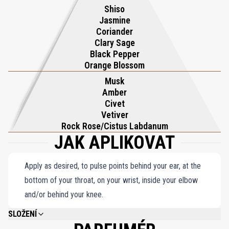
Shiso
naplňují váš každodenní život nádechem sluncem zalité pobřežní
Jasmine
blaženosti.
Coriander
Clary Sage
Black Pepper
Orange Blossom
Musk
Amber
Civet
Vetiver
Rock Rose/Cistus Labdanum
JAK APLIKOVAT
Apply as desired, to pulse points behind your ear, at the
bottom of your throat, on your wrist, inside your elbow
and/or behind your knee.
SLOŽENÍ
ALCOHOL DENAT., WATER/AQUA/EAU, FRAGRANCE (PARFUM), LIMONENE,