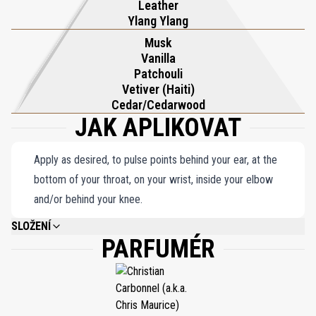
Leather
lesk své stejnojmenné umělecké formy.
Ylang Ylang
Musk
Vanilla
Patchouli
Vetiver (Haiti)
Cedar/Cedarwood
JAK APLIKOVAT
Apply as desired, to pulse points behind your ear, at the
bottom of your throat, on your wrist, inside your elbow
and/or behind your knee.
SLOŽENÍ
PARFUMÉR
ALCOHOL DENAT., PARFUM (FRAGRANCE), AQUA (WATER), BHT, ALPHA-
ISOMETHYL IONONE, BENZYL BENZOATE, BENZYL SALICYLATE,
BUTYLPHENYL, METHYLPROPIONAL, CITRAL, CITRONELLOL, COUMARIN,
EUGENOL, FARNSEOL, GERANIOL, HYDROXYCITRONELLAL, LIMONENE,
LINALOOL.