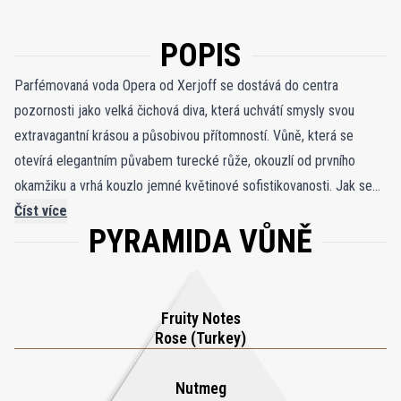
POPIS
Parfémovaná voda Opera od Xerjoff se dostává do centra
pozornosti jako velká čichová diva, která uchvátí smysly svou
extravagantní krásou a působivou přítomností. Vůně, která se
otevírá elegantním půvabem turecké růže, okouzlí od prvního
okamžiku a vrhá kouzlo jemné květinové sofistikovanosti. Jak se
vůně vyvíjí, objevuje se vášnivé srdce hřejivé kůže a dráždivého
Číst více
PYRAMIDA VŮNĚ
jantaru, které vytváří harmonickou a smyslnou symfonii. Akcenty
ylang-ylang a muškátového oříšku dodávají nádech koření a intrik,
zvyšují komplexnost a přitažlivost kompozice. Finále je majestátní
crescendo pačuli, vanilky a haitského vetiveru, které tvoří bohatý a
Fruity Notes
trvalý základ. Parfémovaná voda Opera, která je součástí
Rose (Turkey)
mistrovských výtvorů Xerjoffa, je mimořádnou směsí, která
zanechává nezapomenutelný dojem a ztělesňuje vznešenost a
Nutmeg