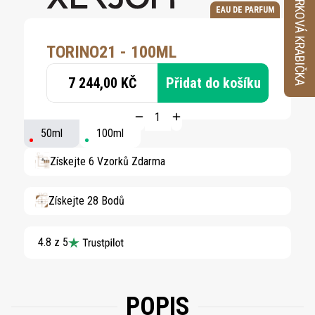
VZORKOVÁ KRABIČKA
EAU DE PARFUM
TORINO21 - 100ML
7 244,00 KČ
Přidat do košíku
50ml
100ml
Získejte 6 Vzorků Zdarma
Získejte 28 Bodů
4.8 z 5
POPIS