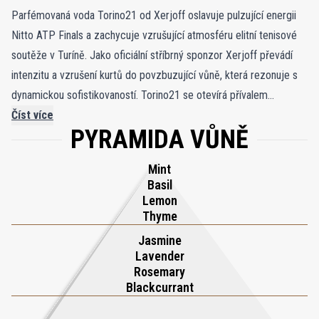
Parfémovaná voda Torino21 od Xerjoff oslavuje pulzující energii
Nitto ATP Finals a zachycuje vzrušující atmosféru elitní tenisové
soutěže v Turíně. Jako oficiální stříbrný sponzor Xerjoff převádí
intenzitu a vzrušení kurtů do povzbuzující vůně, která rezonuje s
dynamickou sofistikovaností. Torino21 se otevírá přívalem
pikantních citrusů a dodává elektrizující svěžest, která povzbudí
Číst více
PYRAMIDA VŮNĚ
smysly. Zelené listy a aromatické bylinky dodávají rafinovaný
nádech připomínající pěstěnou eleganci tenisových kurtů. Vodní a
Mint
ozonové akordy ve svém srdci evokují svěží atmosféru
Basil
vzrušujícího zápasu, zatímco pižmový základ poskytuje hloubku a
Lemon
smyslnost. Tato pečlivě vytvořená kompozice ztělesňuje ducha
Thyme
atletiky a elegance a nabízí smyslovou cestu, která zrcadlí
Jasmine
pulzující vzrušení z finále ATP. Torino21 je odvážná, osvěžující
Lavender
Rosemary
pocta synergii sportu a stylu.
Blackcurrant