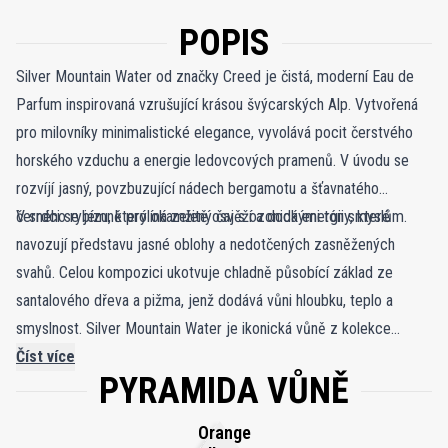
POPIS
Silver Mountain Water od značky Creed je čistá, moderní Eau de
Parfum inspirovaná vzrušující krásou švýcarských Alp. Vytvořená
pro milovníky minimalistické elegance, vyvolává pocit čerstvého
horského vzduchu a energie ledovcových pramenů. V úvodu se
rozvíjí jasný, povzbuzující nádech bergamotu a šťavnatého
černého rybízu, který okamžitě osvěží a dodá energii smyslům.
V srdci se jemně prolíná zelený čaj s ozonickými tóny, které
navozují představu jasné oblohy a nedotčených zasněžených
svahů. Celou kompozici ukotvuje chladně působící základ ze
santalového dřeva a pižma, jenž dodává vůni hloubku, teplo a
smyslnost. Silver Mountain Water je ikonická vůně z kolekce
Creed – symbol čistoty, vitality a nenucené elegance. Univerzální
Číst více
PYRAMIDA VŮNĚ
charakter umožňuje nosit ji ve městě i při pobytu v přírodě, kde
zanechává stopu stejně svěží a povznášející jako dech alpského
Orange
vzduchu.