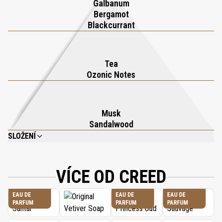
Galbanum
Bergamot
Blackcurrant
Tea
Ozonic Notes
Musk
Sandalwood
SLOŽENÍ
ALCOOL (ALCOHOL), PARFUM (FRAGRANCE), AQUA (WATER), LIMONENE,
LINALOOL, ETHYLHEXYL METHOXYCINNAMATE, ETHYLHEXYL SALICYLATE,
BUTYL METHOXYDIBENZOYLMETHANE, CITRAL, GERANIOL, CITRONELLOL,
VÍCE OD CREED
COUMARIN, ALPHA-ISOMETHYL IONONE, BHT.
EAU DE
EAU DE
EAU DE
PARFUM
PARFUM
PARFUM