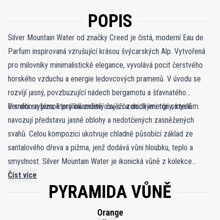
POPIS
Silver Mountain Water od značky Creed je čistá, moderní Eau de
Parfum inspirovaná vzrušující krásou švýcarských Alp. Vytvořená
pro milovníky minimalistické elegance, vyvolává pocit čerstvého
horského vzduchu a energie ledovcových pramenů. V úvodu se
rozvíjí jasný, povzbuzující nádech bergamotu a šťavnatého
černého rybízu, který okamžitě osvěží a dodá energii smyslům.
V srdci se jemně prolíná zelený čaj s ozonickými tóny, které
navozují představu jasné oblohy a nedotčených zasněžených
svahů. Celou kompozici ukotvuje chladně působící základ ze
santalového dřeva a pižma, jenž dodává vůni hloubku, teplo a
smyslnost. Silver Mountain Water je ikonická vůně z kolekce
Creed – symbol čistoty, vitality a nenucené elegance. Univerzální
Číst více
PYRAMIDA VŮNĚ
charakter umožňuje nosit ji ve městě i při pobytu v přírodě, kde
zanechává stopu stejně svěží a povznášející jako dech alpského
Orange
vzduchu.