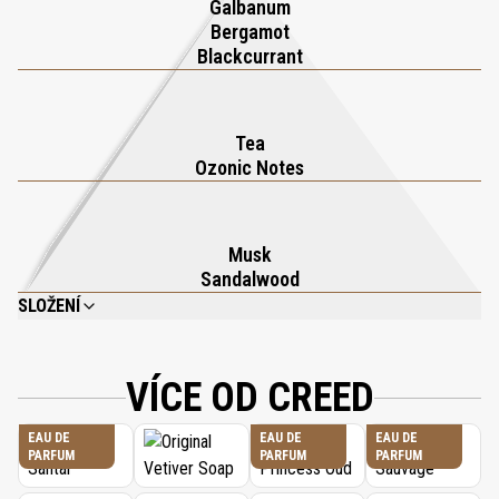
Galbanum
Bergamot
Blackcurrant
Tea
Ozonic Notes
Musk
Sandalwood
SLOŽENÍ
ALCOOL (ALCOHOL), PARFUM (FRAGRANCE), AQUA (WATER), LIMONENE,
LINALOOL, ETHYLHEXYL METHOXYCINNAMATE, ETHYLHEXYL SALICYLATE,
BUTYL METHOXYDIBENZOYLMETHANE, CITRAL, GERANIOL, CITRONELLOL,
VÍCE OD CREED
COUMARIN, ALPHA-ISOMETHYL IONONE, BHT.
EAU DE
EAU DE
EAU DE
PARFUM
PARFUM
PARFUM