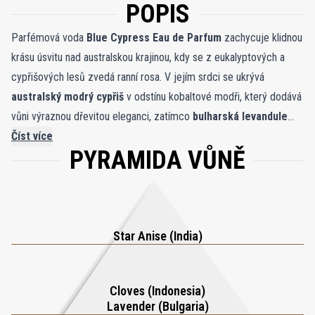
POPIS
Parfémová voda
Blue Cypress Eau de Parfum
zachycuje klidnou
krásu úsvitu nad australskou krajinou, kdy se z eukalyptových a
cypřišových lesů zvedá ranní rosa. V jejím srdci se ukrývá
australský modrý cypřiš
v odstínu kobaltové modři, který dodává
vůni výraznou dřevitou eleganci, zatímco
bulharská levandule
přináší uklidňující aromatickou svěžest.
Číst více
Indonéský hřebíček
PYRAMIDA VŮNĚ
dodává teplé kořeněné tóny, vyvážené exotickým bohatstvím
indonéského pačuli
. Jiskra
indického badyánu
propůjčuje
jasnost a lehkost, čímž dokonale uzavírá podmanivý kontrast
osvěžujícího vzduchu a uzemněné hloubky. S
20% koncentrací
přírodních esencí a rostlinných výtažků
je Blue Cypress
Star Anise (India)
sofistikovanou, dlouhotrvající vůní určenou pro
muže i ženy
.
Cloves (Indonesia)
Lavender (Bulgaria)