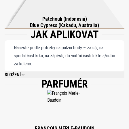
Patchouli (Indonesia)
Blue Cypress (Kakadu, Australia)
JAK APLIKOVAT
Naneste podle potřeby na pulzní body – za uši, na
spodní část krku, na zápěstí, do vnitřní části lokte a/nebo
za koleno.
SLOŽENÍ
PARFUMÉR
ALCOHOL DENAT., PARFUM (FRAGRANCE), AQUA (WATER), ETHYLHEXYL
METHOXYCINNAMATE, BUTYL METHOXYDIBENZOYLMETHANE,
ETHYLHEXYL SALICYLATE, GERANIOL, EUGENOL, CITRAL, LIMONENE,
LINALOOL, CI 42090 (BLUE 1).
FRANÇOIS MERLE-BAUDOIN