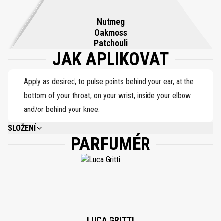
oříšek tvoří chypre-kořeněný základ, který ukotvuje kompozici
Nutmeg
zemitou sofistikovaností a sebevědomou, nezaměnitelnou stopou.
Oakmoss
Živá, charismatická a vzdorovitě moderní, You’re So Vain je čistá,
Patchouli
JAK APLIKOVAT
naleštěná marnivost – určená pro ty, kteří nikdy nezmizí do pozadí.
Apply as desired, to pulse points behind your ear, at the
bottom of your throat, on your wrist, inside your elbow
and/or behind your knee.
SLOŽENÍ
PARFUMÉR
ALCOHOL DENAT., PARFUM (FRAGRANCE), BENZYL BENZOATE, CITRAL,
CITRONELLOL, GERANIOL, LIMONENE, LINALOOL. 75% VOL.
LUCA GRITTI