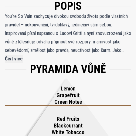
POPIS
You’re So Vain zachycuje divokou svobodu života podle vlastních
pravidel – nekonvenční, tvrdohlavý, jedinečný sám sebou.
Inspirovaná písní napsanou o Lucovi Gritti a nyní znovuzrozená jako
vůně ztělesňuje odvahu přijmout své rozpory: marnivost jako
sebevědomí, smělost jako pravda, neuctivost jako šarm. Jako
součást kolekce Ivy Collection, You’re So Vain předvádí Grittiho
Číst více
PYRAMIDA VŮNĚ
kreativní odvahu, přináší nečekané zvraty do klasických struktur a
zároveň stylově a intenzivně vyjadřuje moderní osobnost. Nahoře,
jasný italský grapefruit a citron proříznutý zelenými tóny,
Lemon
vytvářející jiskřivý, pikantní otvor, který působí ostrým a
Grapefruit
vzrušujícím dojmem. Srdce odhaluje parfumérův triumf: černý
Green Notes
rybíz, šťavnatý i stínovaný, obalený červeným ovocem a suchou,
fascinující nuancí bílého tabáku. Výsledek je elegantní, ale
Red Fruits
Blackcurrant
mnohostranný – svěžest se setkává s hloubkou v dokonalém
White Tobacco
napětí. Jak se vůně usazuje, dubový mech, pačuli a muškátový