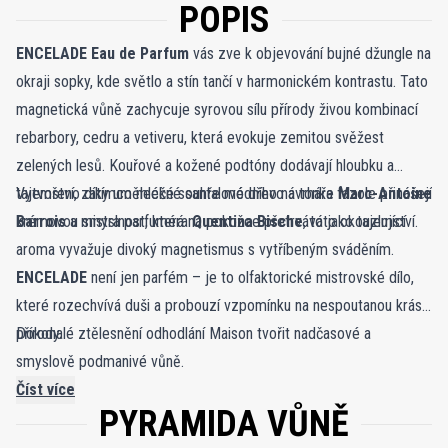
POPIS
ENCELADE Eau de Parfum
vás zve k objevování bujné džungle na
okraji sopky, kde světlo a stín tančí v harmonickém kontrastu. Tato
magnetická vůně zachycuje syrovou sílu přírody živou kombinací
rebarbory, cedru a vetiveru, která evokuje zemitou svěžest
zelených lesů. Kouřové a kožené podtóny dodávají hloubku a
tajemství, zatímco mléčné santalové dřevo a tonka fazole přinášejí
Vytvořeno díky umělecké souhře módního návrháře
Marc-Antoine
krémovou smyslnost, která na pokožce přetrvává jako tajemství.
Barrois
a mistra parfuméra
Quentina Bische
, toto okouzlující
aroma vyvažuje divoký magnetismus s vytříbeným sváděním.
ENCELADE
není jen parfém – je to olfaktorické mistrovské dílo,
které rozechvívá duši a probouzí vzpomínku na nespoutanou krásu
přírody.
Dokonalé ztělesnění odhodlání Maison tvořit nadčasové a
smyslově podmanivé vůně.
Číst více
PYRAMIDA VŮNĚ