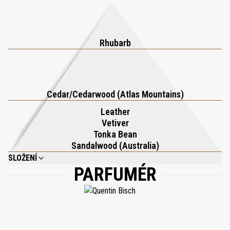
Rhubarb
Cedar/Cedarwood (Atlas Mountains)
Leather
Vetiver
Tonka Bean
Sandalwood (Australia)
SLOŽENÍ
PARFUMÉR
ALCOHOL DENAT, PARFUM(FRAGANCE), AQUA(WATER), COUMARIN,
CINNAMAL.