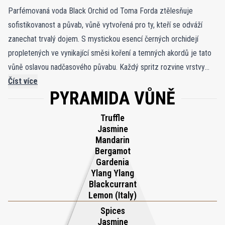
Parfémovaná voda Black Orchid od Toma Forda ztělesňuje
sofistikovanost a půvab, vůně vytvořená pro ty, kteří se odváží
zanechat trvalý dojem. S mystickou esencí černých orchidejí
propletených ve vynikající směsi koření a temných akordů je tato
vůně oslavou nadčasového půvabu. Každý spritz rozvine vrstvy
smyslných intrik, jako tajemný závoj zahalující nositele důvěrou a
Číst více
PYRAMIDA VŮNĚ
smělostí. Black Orchid je víc než jen vůně; je to deklarace
zplnomocněné elegance, zachycující podstatu světské
Truffle
přitažlivosti. Design zapouzdřený do láhve z obsidiánového skla s
Jasmine
žebrovanými detaily odráží efektivní architekturu 20. a 30. let,
Mandarin
Bergamot
vizuální ódu na klasický styl. Tato lahvička, která je k dispozici v 50
Gardenia
ml i 100 ml, je uměleckým objektem a zve vás, abyste přijali
Ylang Ylang
sofistikovanost a kouzlo Black Orchid.
Blackcurrant
Lemon (Italy)
Spices
Jasmine