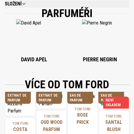
SLOŽENÍ
PARFUMÉŘI
ALCOHOL DENAT., WATER\AQUA\EAU, FRAGRANCE (PARFUM), BENZYL
SALICYLATE, LINALOOL, HYDROXYCITRONELLAL, BENZYL BENZOATE,
GERANIOL, LIMONENE, COUMARIN, CINNAMYL ALCOHOL, CITRONELLOL,
EUGENOL, ISOEUGENOL, BENZYL ALCOHOL, CITRAL, FARNESOL, CINNAMAL,
METHYL 2-OCTYNOATE, BENZYL CINNAMATE.
DAVID APEL
PIERRE NEGRIN
VÍCE OD TOM FORD
EXTRAIT DE
EXTRAIT DE
EAU DE
EAU DE
PARFUM
PARFUM
PARFUM
PARFUM
NENÍ
SKLADEM
TOM FORD
ROSE
TOM FORD
TOM FORD
OUD WOOD
PRICK
SANTAL
TOM FORD
COSTA
PARFUM
BLUSH