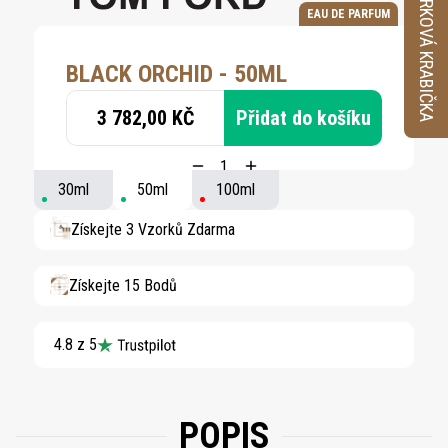
VZORKOVÁ KRABIČKA
EAU DE PARFUM
BLACK ORCHID - 50ML
3 782,00 KČ
Přidat do košíku
30ml
50ml
100ml
Získejte 3 Vzorků Zdarma
Získejte 15 Bodů
4.8 z 5
POPIS