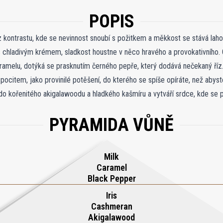
POPIS
 z kontrastu, kde se nevinnost snoubí s požitkem a měkkost se stává la
s chladivým krémem, sladkost houstne v něco hravého a provokativního. 
melu, dotýká se prasknutím černého pepře, který dodává nečekaný říz
pocitem, jako provinilé potěšení, do kterého se spíše opíráte, než abyst
do kořenitého akigalawoodu a hladkého kašmíru a vytváří srdce, kde se
 kapání vanilky, hřejivého pižma a tonka fazolí a přilne k pokožce příj
PYRAMIDA VŮNĚ
 a zanechává za sebou vzpomínku na sladkost protkanou škodolibostí a 
Milk
Caramel
Black Pepper
Iris
Cashmeran
Akigalawood