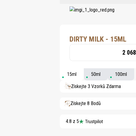
DIRTY MILK - 15ML
2 068
15ml
50ml
100ml
Získejte 3 Vzorků Zdarma
Získejte 8 Bodů
4.8 z 5