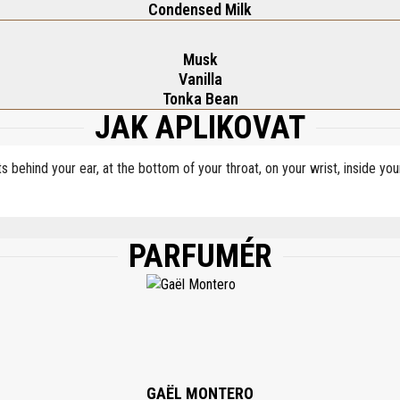
Condensed Milk
Musk
Vanilla
Tonka Bean
JAK APLIKOVAT
ts behind your ear, at the bottom of your throat, on your wrist, inside y
PARFUMÉR
RFUM (FRAGRANCE), AQUA (WATER), COUMARIN, LIMONENE, CINNAMAL, BENZYL 
GAËL MONTERO