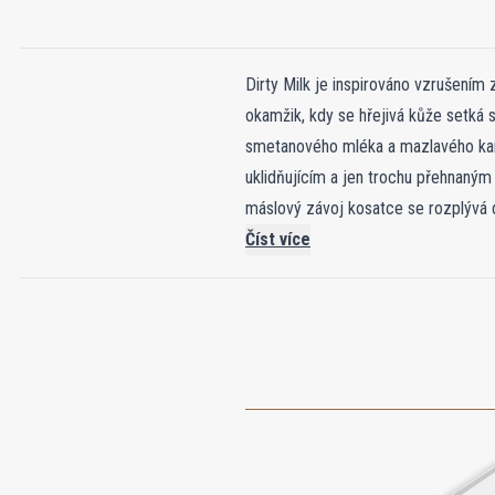
Dirty Milk je inspirováno vzrušením
okamžik, kdy se hřejivá kůže setká 
smetanového mléka a mazlavého kara
uklidňujícím a jen trochu přehnaným 
máslový závoj kosatce se rozplývá 
teplem. Základ se usadí do pomalého
Číst více
krémová, lepkavá a nezapomenutelná