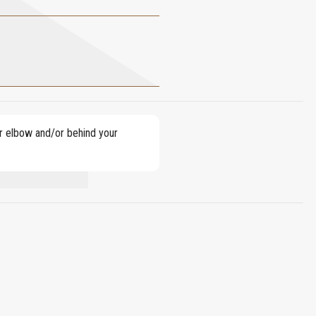
our elbow and/or behind your
BENZOATE, LINALOOL.