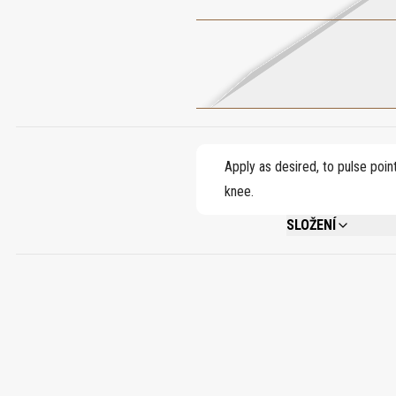
Apply as desired, to pulse poin
knee.
SLOŽENÍ
ALCOHOL DENAT., PA