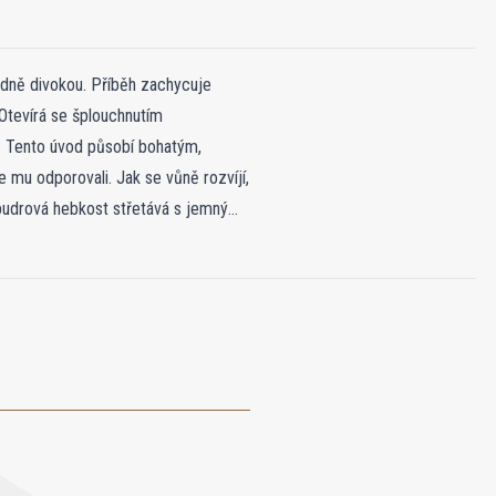
hodně divokou. Příběh zachycuje
Otevírá se šplouchnutím
. Tento úvod působí bohatým,
e mu odporovali. Jak se vůně rozvíjí,
 pudrová hebkost střetává s jemným
emným, smyslným teplem. Stezka je
tichou intenzitou.